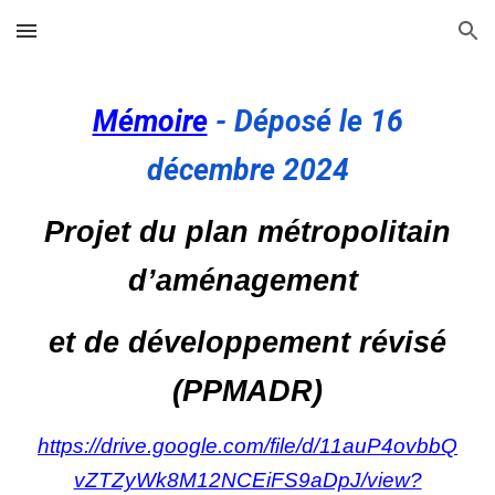
Skip to main content
Skip to navigation
Mémoire
- Déposé le 16
décembre 2024
Projet du plan métropolitain
d’aménagement
et de développement révisé
(PPMADR)
https://drive.google.com/file/d/11auP4ovbbQ
vZTZyWk8M12NCEiFS9aDpJ/view?